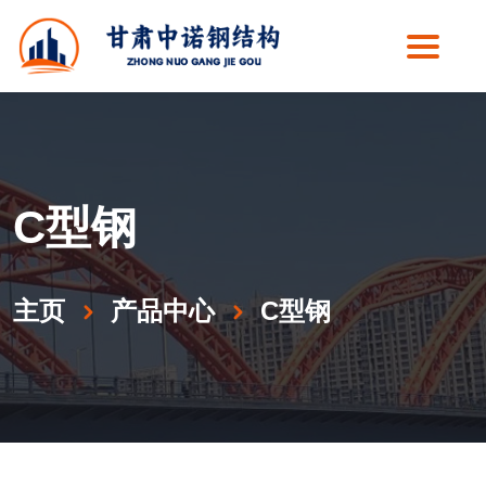
C型钢
主页
产品中心
C型钢