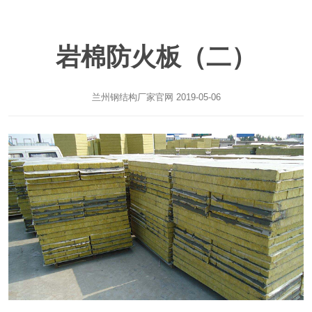
岩棉防火板（二）
兰州钢结构厂家
官网 2019-05-06